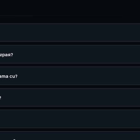
играя?
ата си?
?