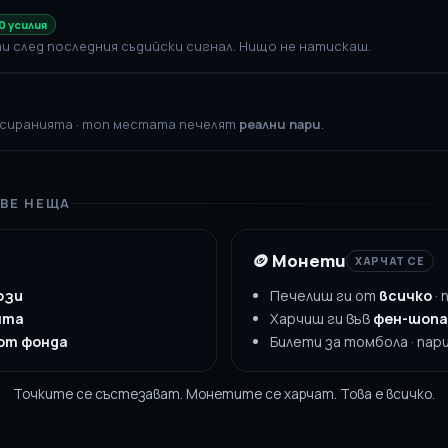
0 усилия
и след последния съдийски сигнал. Нищо не натискаш.
асиранията · топ местата печелят
реални пари
.
ВЕ НЕЩА
🪙 Монети
ХАРЧАТ СЕ
ози
Печелиш ги от
всичко
· 
ята
Харчиш ги във
фен-шопа
от фонда
Билети за томбола · пар
Точките се състезават. Монетите се харчат. Това е всичко.