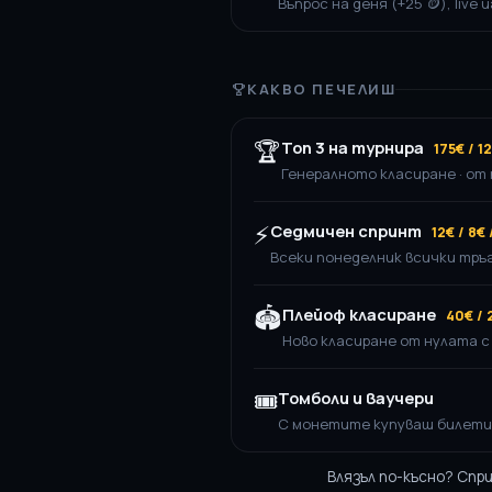
Въпрос на деня (+25 🪙), live
КАКВО ПЕЧЕЛИШ
🏆
Топ 3 на турнира
175€ / 1
Генералното класиране · от 
⚡
Седмичен спринт
12€ / 8€
Всеки понеделник всички тръг
🏟️
Плейоф класиране
40€ / 
Ново класиране от нулата 
🎟️
Томболи и ваучери
С монетите купуваш билети 
Влязъл по-късно? Спр