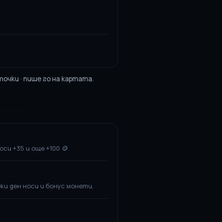
очки · пише го на картата.
си +35 и още +100 🪙.
еки ден носи и бонус монети.