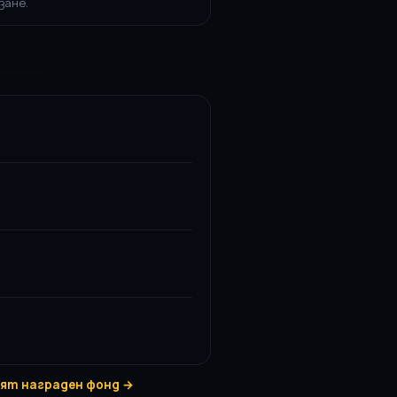
зане.
ят награден фонд →