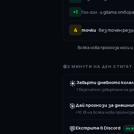
+1
Гол-гол · и двата отбор
4
точки
· без точен резу
Всяка нова прогноза носи и
2 МИНУТИ НА ДЕН СТИГАТ
☀️
Завърти дневното коле
1 безплатно завъртане на ден
🎯
Дай прогнози за днешни
+10 🪙 на всяка нова прогноз
💬
Екстрите в Discord
по 