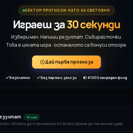
СЕКТОР ПРОГНОЗИ: КАТО ЗА СВЕТОВНО
Играеш за
30 секунди
Избери мач. Напиши резултат. Събирай точки.
Това е цялата игра · останалото са бонуси отгоре.
Дай първа прогноза
✅ Безплатно
✅ Без карта и залози
💶 €1000 награден фонд
резултат
10 сек
отово. Можеш да я промениш по всяко време до началния удар.