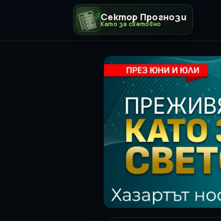
Сектор Прогнози
Като за световно