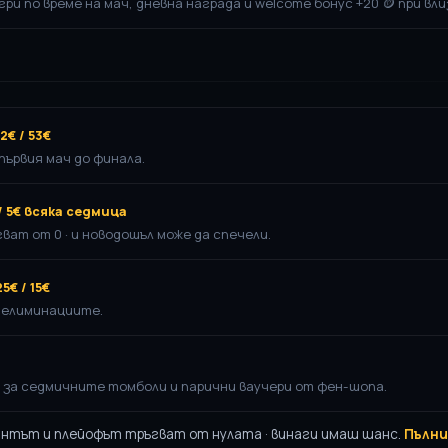
 игри по време на мач, дневна награда и welcome бонус +20 🪙 при вли
22€ / 53€
първия мач до финала.
 / 5€ всяка седмица
ват от 0 · и новодошъл може да спечели.
25€ / 15€
с елиминациите.
за седмичните томболи и парични ваучери от фен-шопа.
интът и плейофът тръгват от нулата · винаги имаш шанс.
Пълни