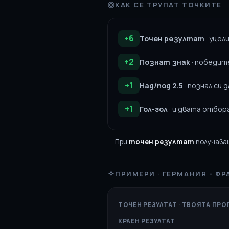
КАК СЕ ТРУПАТ ТОЧКИТЕ
+6
Точен резултат
· уцел
+2
Познат знак
· победит
+1
Над/под 2.5
· познал си 
+1
Гол-гол
· и двата отбора
При
точен резултат
получав
ПРИМЕРИ · ГЕРМАНИЯ - Ф
ТОЧЕН РЕЗУЛТАТ · ТВОЯТА ПР
КРАЕН РЕЗУЛТАТ