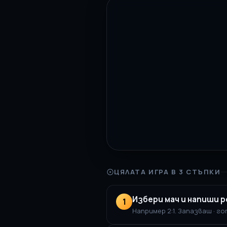
ЦЯЛАТА ИГРА В 3 СТЪПКИ
Избери мач и напиши 
1
Например 2:1. Запазваш · г