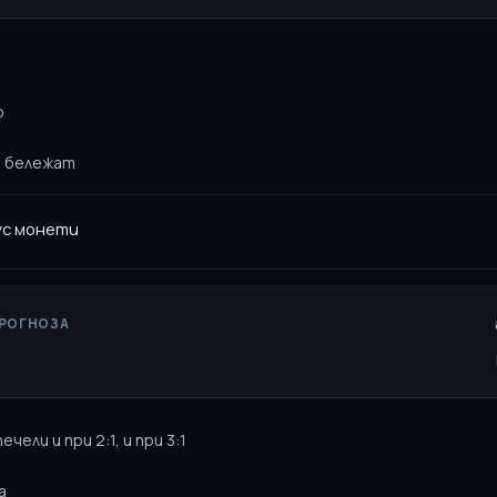
о
а бележат
с монети
- : -
ПРОГНОЗА
Имейли за награди и мачове
ечели и при 2:1, и при 3:1
Запази с имейл
а