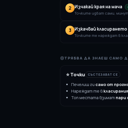
Изчакай края на мача
2
Точките идват сами, минут
Изкачвай класирането
3
Точките те нареждат в кл
ТРЯБВА ДА ЗНАЕШ САМО Д
⭐ Точки
СЪСТЕЗАВАТ СЕ
Печелиш ги
само от прогн
Нареждат те в
класирани
Топ местата взимат
пари 