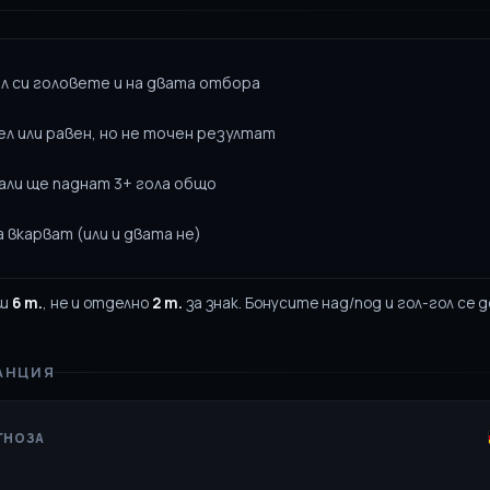
ил си головете и на двата отбора
ел или равен, но не точен резултат
дали ще паднат 3+ гола общо
 вкарват (или и двата не)
аш
6 т.
, не и отделно
2 т.
за знак. Бонусите над/под и гол-гол се д
РАНЦИЯ
ОГНОЗА