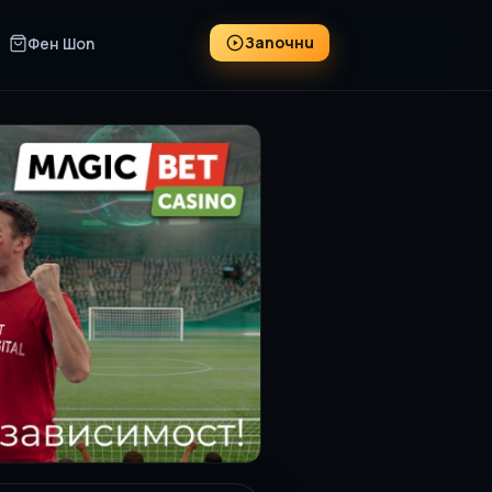
Започни
Фен Шоп