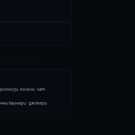
прогнози, колело, чат
ични ваучери · джокери