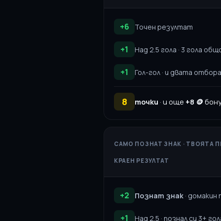
+6
Точен резултат
+1
Над 2.5 гола · 3 гола общ
+1
Гол-гол · и двата отбор
8
точки
· и още
+8 🪙
бону
САМО ПОЗНАТ ЗНАК · ТВОЯТА 
КРАЕН РЕЗУЛТАТ
+2
Познат знак
· домакин п
+1
Над 2.5 · познал си 3+ гол