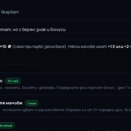
а вкарват
Discord Свързване + 🎁 До 100€ Бонус
лтат, но с верен знак и бонуси
+10 🪙
(само при първо записване). Някои мачове имат
×1.5 или ×2
т
ло
10 сек
 · монети, билети, джокери. Поредните дни трупат бонус · ден 7 но
те мачове
1 мин
а · точките идват след мачовете. Играеш ли от 3+ поредни дни, вс
желание