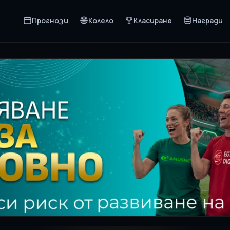
Прогнози
Колело
Класиране
Награди