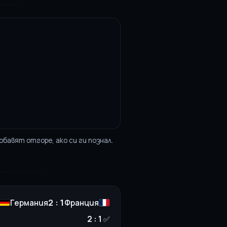
обавят отгоре, ако си ги познал.
2 : 1
Германия
Франция
2 : 1
✅